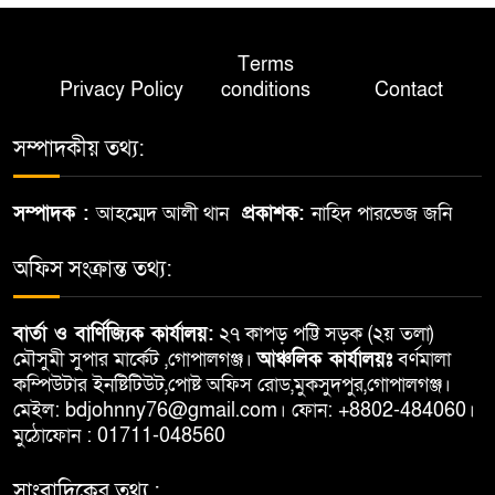
Terms
Privacy Policy
conditions
Contact
সম্পাদকীয় তথ্য:
সম্পাদক :
আহম্মেদ আলী থান
প্রকাশক:
নাহিদ পারভেজ জনি
অফিস সংক্রান্ত তথ্য:
বার্তা ও বার্ণিজ্যিক কার্যালয়:
২৭ কাপড় পট্টি সড়ক (২য় তলা)
মৌসুমী সুপার মার্কেট ,গোপালগঞ্জ।
আঞ্চলিক কার্যালয়ঃ
বর্ণমালা
কম্পিউটার ইনষ্টিটিউট,পোষ্ট অফিস রোড,মুকসুদপুর,গোপালগঞ্জ।
মেইল: bdjohnny76@gmail.com। ফোন: +8802-484060।
মুঠোফোন : 01711-048560
সাংবাদিকের তথ্য :