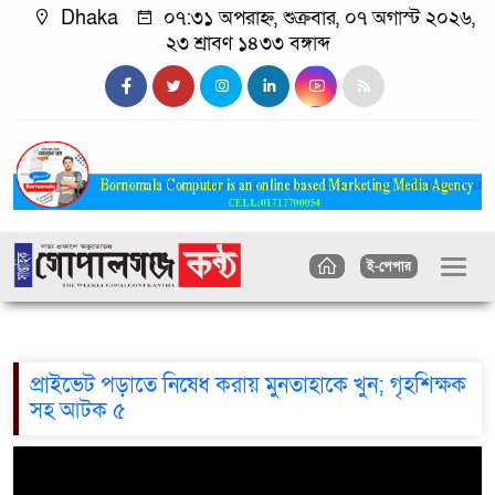
Dhaka
০৭:৩১ অপরাহ্ন, শুক্রবার, ০৭ অগাস্ট ২০২৬,
২৩ শ্রাবণ ১৪৩৩ বঙ্গাব্দ
ই-পেপার
প্রাইভেট পড়াতে নিষেধ করায় মুনতাহাকে খুন; গৃহশিক্ষক
সহ আটক ৫