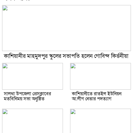
কাশিয়ানীর মাহমুদপুর স্কুলের সভাপতি হলেন গোবিন্দ কির্ত্তনীয়া
সালথা উপজেলা প্রেসক্লাবের
কাশিয়ানীতে রাতইল ইউনিয়ন
মতবিনিময় সভা অনুষ্ঠিত
আ.লীগ নেতার পদত্যাগ