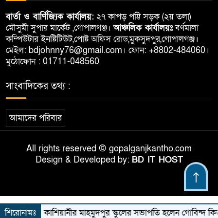
বার্তা ও বার্ণিজ্যিক কার্যালয়:
২৭ কাপড় পট্টি সড়ক (২য় তলা)
মৌসুমী সুপার মার্কেট ,গোপালগঞ্জ।
আঞ্চলিক কার্যালয়ঃ
বর্ণমালা
কম্পিউটার ইনষ্টিটিউট,পোষ্ট অফিস রোড,মুকসুদপুর,গোপালগঞ্জ।
মেইল: bdjohnny76@gmail.com। ফোন: +8802-484060।
মুঠোফোন : 01711-048560
সাংবাদিকের তথ্য :
আমাদের পরিবার
All rights reserved © gopalganjkantho.com
Design & Developed by:
BD IT HOST
শিরোনামঃ
কাশিয়ানীর মাহমুদপুর স্কুলের সভাপতি হলেন গোবিন্দ কির্ত্তন