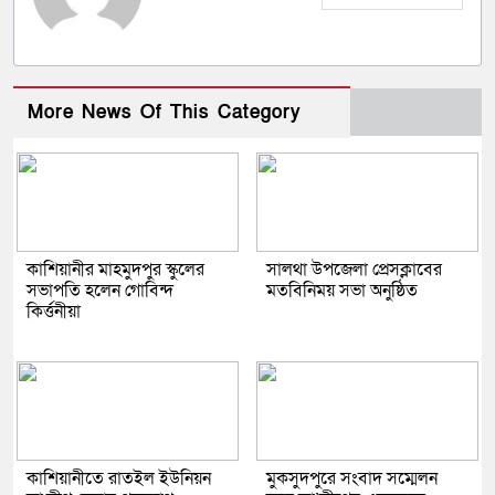
More News Of This Category
কাশিয়ানীর মাহমুদপুর স্কুলের
সালথা উপজেলা প্রেসক্লাবের
সভাপতি হলেন গোবিন্দ
মতবিনিময় সভা অনুষ্ঠিত
কির্ত্তনীয়া
কাশিয়ানীতে রাতইল ইউনিয়ন
মুকসুদপুরে সংবাদ সম্মেলন