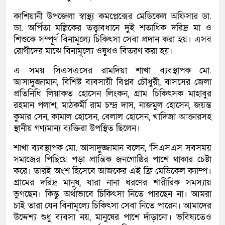
কাশিয়ানী উপজেলা স্বাস্থ্য কমপ্লেক্সের মেডিকেল অফিসার ডা.
ডা. অর্পিতা মল্লিকের তত্ত্বাবধানে দুই শতাধিক দরিদ্র মা ও
শিশুকে সম্পূর্ণ বিনামূল্যে চিকিৎসা সেবা প্রদান করা হয়। এসব
রোগীদের মাঝে বিনামূল্যে ওষুধও বিতরণ করা হয়।
এ সময় সিএসএসের রামদিয়া শাখা ব্যবস্থাপক মো.
আসাদুজ্জামান, বিশিষ্ট ব্যবসায়ী বিপ্লব চৌধুরী, বাসসের জেলা
প্রতিনিধি লিয়াকত হোসেন লিংকন, গ্রাম চিকিৎসক মাহাবুর
রহমান পলাশ, মাঠকর্মী রাম চন্দ্র দাস, নাজমুল হোসেন, জয়ন্ত
কুমার সেন, কামাল হোসেন, বেলাল হোসেন, খাদিজা আক্তারসহ
স্থানীয় গণ্যমান্য ব্যক্তিরা উপস্থিত ছিলেন।
শাখা ব্যবস্থাপক মো. আসাদুজ্জামান বলেন, ‘সিএসএস সবসময়
সমাজের পিছিয়ে পড়া প্রান্তিক জনগোষ্ঠির পাশে থাকার চেষ্টা
করে। তারই অংশ হিসেবে আজকের এই ফ্রি মেডিকেল ক্যাম্প।
গ্রামের দরিদ্র মানুষ, যারা নানা ধরণের শারীরিক সমস্যায়
ভুগছেন। কিন্তু অর্থাভাবে চিকিৎসা নিতে পারছেন না। আমরা
চাই তারা যেন বিনামূল্যে চিকিৎসা সেবা নিতে পারেন। আমাদের
উদ্দেশ্য শুধু ব্যবসা নয়, মানুষের পাশে দাঁড়ানো। ভবিষ্যতেও