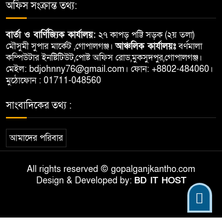
অফিস সংক্রান্ত তথ্য:
বার্তা ও বার্ণিজ্যিক কার্যালয়:
২৭ কাপড় পট্টি সড়ক (২য় তলা)
মৌসুমী সুপার মার্কেট ,গোপালগঞ্জ।
আঞ্চলিক কার্যালয়ঃ
বর্ণমালা
কম্পিউটার ইনষ্টিটিউট,পোষ্ট অফিস রোড,মুকসুদপুর,গোপালগঞ্জ।
মেইল: bdjohnny76@gmail.com। ফোন: +8802-484060।
মুঠোফোন : 01711-048560
সাংবাদিকের তথ্য :
আমাদের পরিবার
All rights reserved © gopalganjkantho.com
Design & Developed by:
BD IT HOST