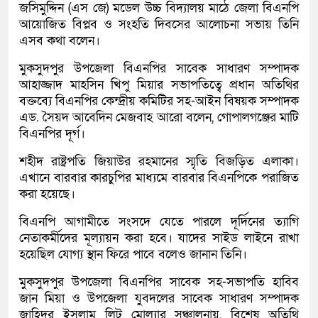
জসিমুদ্দিন (এস জে) মডেল উচ্চ বিদ্যালয় মাঠে জেলা বিএনপি
আয়োজিত বিপ্লব ও সংহতি দিবসের আলোচনা সভায় তিনি
এসব কথা বলেন।
মুকসুদপুর উপজেলা বিএনপির সাবেক সাধারণ সম্পাদক
আহাজ্জাদ মাহসিন খিপু মিয়ার সভাপতিত্বে প্রধান অতিথির
বক্তব্যে বিএনপির কেন্দ্রীয় কমিটির সহ-আইন বিষয়ক সম্পাদক
এড. সৈয়দ আবেদিন মেজবাহ আরো বলেন, গোপালগঞ্জের মাটি
বিএনপির দূর্গ।
শহীদ রাষ্ট্রপতি জিয়াউর রহমানের স্মৃতি বিজড়িত এলাকা।
এখানে বারবার কারচুপির মাধ্যমে বারবার বিএনপিকে পরাজিত
করা হয়েছে।
বিএনপি আগামীতে সংসদে যেতে পারলে দূর্দিনের ত্যাগি
নেতাকর্মীদের মূল্যায়ন করা হবে। যাদের সাইড লাইনে রাখা
হয়েছিল যোগ্য স্থান ফিরে পাবে বলেও জানান তিনি।
মুকসুদপুর উপজেলা বিএনপির সাবেক সহ-সভাপতি হাবিব
জান মিয়া ও উপজেলা যুবদলের সাবেক সাধারণ সম্পাদক
জাহিদুর ইসলাম লিটু মোল্যার সঞ্চালনায়, বিশেষ অতিথি