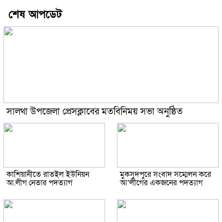
শেষ আপডেট
সালথা উপজেলা প্রেসক্লাবের মতবিনিময় সভা অনুষ্ঠিত
কাশিয়ানীতে রাতইল ইউনিয়ন
মুকসুদপুরে সংবাদ সম্মেলন করে
আ.লীগ নেতার পদত্যাগ
আ’লীগের একজনের পদত্যাগ