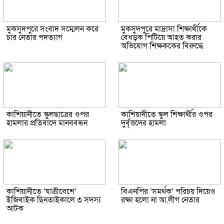
মুকসুদপুরে সংবাদ সম্মেলন করে
মুকসুদপুরে মাদ্রাসা শিক্ষার্থীকে
চার নেতার পদত্যাগ
বেধড়ক পিটিয়ে আহত করার
অভিযোগ শিক্ষককের বিরুদ্ধে
কাশিয়ানীতে স্কুলছাত্রের ওপর
কাশিয়ানীতে স্কুল শিক্ষার্থীর ওপর
হামলার প্রতিবাদে মানববন্ধন
দুর্বৃত্তদের হামলা
কাশিয়ানীতে ‘যাত্রীবেশে’
বিএনপির ‘সমর্থক’ পরিচয় দিয়েও
ইজিবাইক ছিনতাইকালে ৩ সদস্য
রক্ষা হলো না আ.লীগ নেতার
আটক