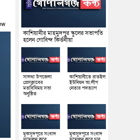
ew
কাশিয়ানীর মাহমুদপুর স্কুলের সভাপতি
হলেন গোবিন্দ কির্ত্তনীয়া
সালথা উপজেলা
কাশিয়ানীতে রাতইল
প্রেসক্লাবের
ইউনিয়ন আ.লীগ
মতবিনিময় সভা
নেতার পদত্যাগ
অনুষ্ঠিত
মুকসুদপুরে সংবাদ
মুকসুদপুরে সংবাদ
সম্মেলন করে
সম্মেলন করে চার