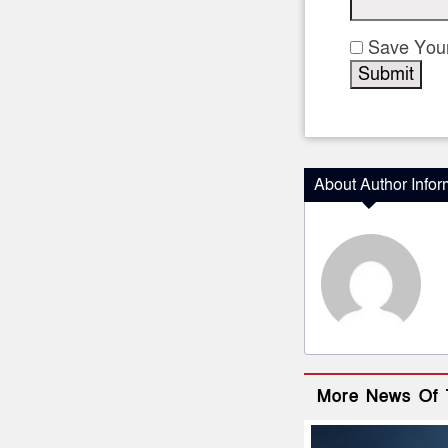
Save Your
About Author Infor
More News Of 