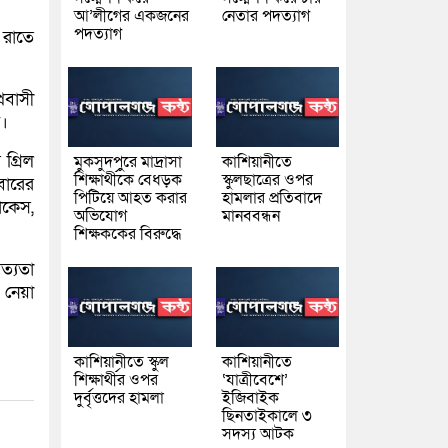
আ’লীগের একজনের
নেতার পদত্যাগ
পদত্যাগ
 রাতে
রবাসী
ই।
গ্রিল
মুকসুদপুরে মাদ্রাসা
কাশিয়ানীতে
শিক্ষার্থীকে বেধড়ক
স্কুলছাত্রের ওপর
বারের
পিটিয়ে আহত করার
হামলার প্রতিবাদে
োকেস,
অভিযোগ
মানববন্ধন
শিক্ষককের বিরুদ্ধে
ত্যতা
 নেয়া
কাশিয়ানীতে স্কুল
কাশিয়ানীতে
শিক্ষার্থীর ওপর
‘যাত্রীবেশে’
দুর্বৃত্তদের হামলা
ইজিবাইক
ছিনতাইকালে ৩
সদস্য আটক