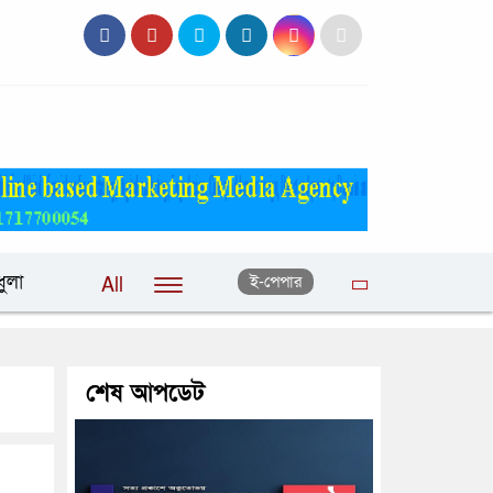
ুলা
ই-পেপার
All
শেষ আপডেট