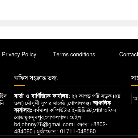
Privacy Policy
Terms conditions
Contac
অফিস সংক্রান্ত তথ্য:
সা
াহিদ
বার্তা ও বার্ণিজ্যিক কার্যালয়:
২৭ কাপড় পট্টি সড়ক (২য়
আ
জনি
তলা) মৌসুমী সুপার মার্কেট ,গোপালগঞ্জ।
আঞ্চলিক
কার্যালয়ঃ
বর্ণমালা কম্পিউটার ইনষ্টিটিউট,পোষ্ট অফিস
রোড,মুকসুদপুর,গোপালগঞ্জ। মেইল:
bdjohnny76@gmail.com। ফোন: +8802-
484060। মুঠোফোন : 01711-048560