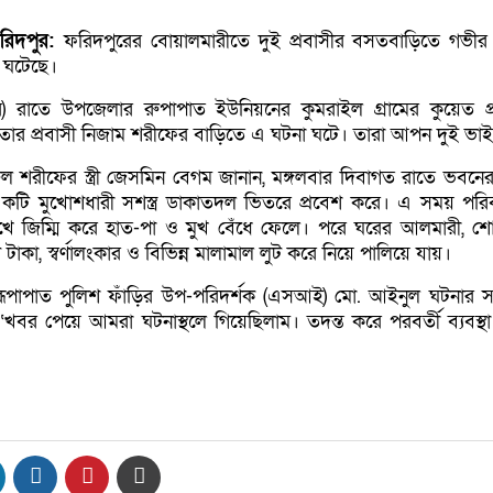
ফরিদপুর:
ফরিদপুরের বোয়ালমারীতে দুই প্রবাসীর বসতবাড়িতে গভীর
না ঘটেছে।
বর) রাতে উপজেলার রুপাপাত ইউনিয়নের কুমরাইল গ্রামের কুয়েত প্
ার প্রবাসী নিজাম শরীফের বাড়িতে এ ঘটনা ঘটে। তারা আপন দুই ভা
ুল শরীফের স্ত্রী জেসমিন বেগম জানান, মঙ্গলবার দিবাগত রাতে ভবনের 
টি মুখোশধারী সশস্ত্র ডাকাতদল ভিতরে প্রবেশ করে। এ সময় পরি
 মুখে জিম্মি করে হাত-পা ও মুখ বেঁধে ফেলে। পরে ঘরের আলমারী, শ
টাকা, স্বর্ণালংকার ও বিভিন্ন মালামাল লুট করে নিয়ে পালিয়ে যায়।
রূপাপাত পুলিশ ফাঁড়ির উপ-পরিদর্শক (এসআই) মো. আইনুল ঘটনার স
 ‘খবর পেয়ে আমরা ঘটনাস্থলে গিয়েছিলাম। তদন্ত করে পরবর্তী ব্যবস্থা