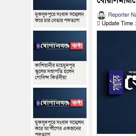
বোয়ালমারীত
মুকসুদপুরে সংবাদ সম্মেলন
Reporter 
করে চার নেতার পদত্যাগ
Update Time : ০
কাশিয়ানীর মাহমুদপুর
স্কুলের সভাপতি হলেন
গোবিন্দ কির্ত্তনীয়া
মুকসুদপুরে সংবাদ সম্মেলন
করে আ’লীগের একজনের
পদত্যাগ