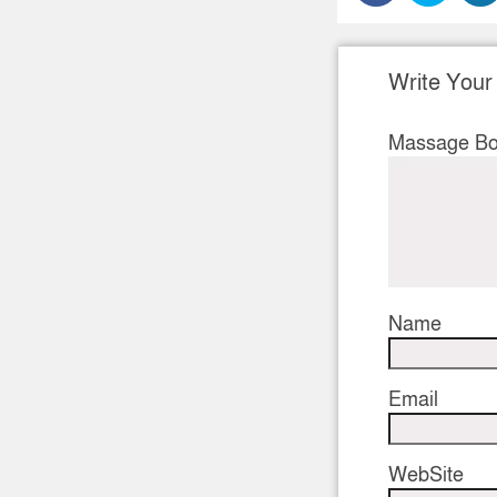
Write You
Massage B
Name
Email
WebSite