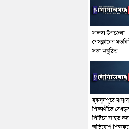
সালথা উপজেলা
প্রেসক্লাবের মতব
সভা অনুষ্ঠিত
মুকসুদপুরে মাদ্রাস
শিক্ষার্থীকে বেধড়
পিটিয়ে আহত কর
অভিযোগ শিক্ষক