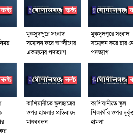
মুকসুদপুরে সংবাদ
মুকসুদপুরে সংবাদ
িনিময়
সম্মেলন করে আ’লীগের
সম্মেলন করে চার ন
একজনের পদত্যাগ
পদত্যাগ
া
কাশিয়ানীতে স্কুলছাত্রের
কাশিয়ানীতে স্কুল
ক
ওপর হামলার প্রতিবাদে
শিক্ষার্থীর ওপর দুর্বৃ
ার
মানববন্ধন
হামলা
কের