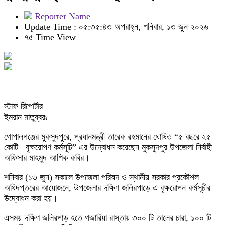
Reporter Name
Update Time : ০৫:৩৫:৪৩ অপরাহ্ন, শনিবার, ১৩ জুন ২০২৬
৭৫ Time View
স্টাফ রিপোর্টার
ইমরান মাতুব্বরঃ
গোপালগঞ্জের মুকসুদপুরে, প্রধানমন্ত্রী তারেক রহমানের ঘোষিত “৫ বছরে ২৫
কোটি বৃক্ষরোপণ কর্মসূচি” এর উদ্বোধন করেছেন মুকসুদপুর উপজেলা নির্বাহী
অফিসার মাহমুদ আশিক কবির।
শনিবার (১৩ জুন) সকালে উপজেলা পরিষদ ও স্থানীয় সরকার প্রকৌশল
অধিদপ্তরের আয়োজনে, উপজেলার দক্ষিণ জলিরপাড়ে এ বৃক্ষরোপন কর্মসূচীর
উদ্বোধন করা হয়।
এসময় দক্ষিণ জলিরপাড় হতে গজারিয়া রাস্তায় ৩০০ টি তালের চারা, ১০০ টি