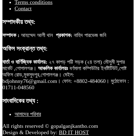
Terms conditions
Contact
সম্পাদকীয় তথ্য:
সম্পাদক :
আহম্মেদ আলী থান
প্রকাশক:
নাহিদ পারভেজ জনি
অফিস সংক্রান্ত তথ্য:
বার্তা ও বার্ণিজ্যিক কার্যালয়:
২৭ কাপড় পট্টি সড়ক (২য় তলা) মৌসুমী সুপার
মার্কেট ,গোপালগঞ্জ।
আঞ্চলিক কার্যালয়ঃ
বর্ণমালা কম্পিউটার ইনষ্টিটিউট,পোষ্ট
অফিস রোড,মুকসুদপুর,গোপালগঞ্জ। মেইল:
bdjohnny76@gmail.com। ফোন: +8802-484060। মুঠোফোন :
01711-048560
সাংবাদিকের তথ্য :
আমাদের পরিবার
All rights reserved © gopalganjkantho.com
Design & Developed by:
BD IT HOST