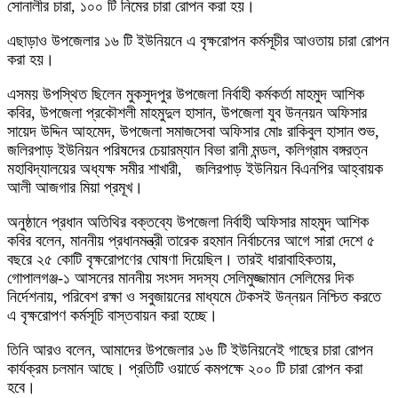
সোনালীর চারা, ১০০ টি নিমের চারা রোপন করা হয়।
এছাড়াও উপজেলার ১৬ টি ইউনিয়নে এ বৃক্ষরোপন কর্মসূচীর আওতায় চারা রোপন
করা হয়।
এসময় উপস্থিত ছিলেন মুকসুদপুর উপজেলা নির্বাহী কর্মকর্তা মাহমুদ আশিক
কবির, উপজেলা প্রকৌশলী মাহমুদুল হাসান, উপজেলা যুব উন্নয়ন অফিসার
সায়েদ উদ্দিন আহমেদ, উপজেলা সমাজসেবা অফিসার মোঃ রাকিবুল হাসান শুভ,
জলিরপাড় ইউনিয়ন পরিষদের চেয়ারম্যান বিভা রানী মন্ডল, কলিগ্রাম বঙ্গরত্ন
মহাবিদ্যালয়ের অধ্যক্ষ সমীর শাখারী, জলিরপাড় ইউনিয়ন বিএনপির আহ্বায়ক
আলী আজগার মিয়া প্রমূখ।
অনুষ্ঠানে প্রধান অতিথির বক্তব্যে উপজেলা নির্বাহী অফিসার মাহমুদ আশিক
কবির বলেন, মাননীয় প্রধানমন্ত্রী তারেক রহমান নির্বাচনের আগে সারা দেশে ৫
বছরে ২৫ কোটি বৃক্ষরোপণের ঘোষণা দিয়েছিল। তারই ধারাবাহিকতায়,
গোপালগঞ্জ-১ আসনের মাননীয় সংসদ সদস্য সেলিমুজ্জামান সেলিমের দিক
নির্দেশনায়, পরিবেশ রক্ষা ও সবুজায়নের মাধ্যমে টেকসই উন্নয়ন নিশ্চিত করতে
এ বৃক্ষরোপণ কর্মসূচি বাস্তবায়ন করা হচ্ছে।
তিনি আরও বলেন, আমাদের উপজেলার ১৬ টি ইউনিয়নেই গাছের চারা রোপন
কার্যক্রম চলমান আছে। প্রতিটি ওয়ার্ডে কমপক্ষে ২০০ টি চারা রোপন করা
হবে।