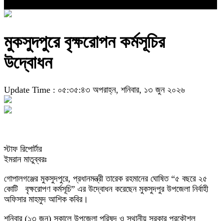
মুকসুদপুরে বৃক্ষরোপন কর্মসূচির
উদ্বোধন
Update Time : ০৫:৩৫:৪৩ অপরাহ্ন, শনিবার, ১৩ জুন ২০২৬
স্টাফ রিপোর্টার
ইমরান মাতুব্বরঃ
গোপালগঞ্জের মুকসুদপুরে, প্রধানমন্ত্রী তারেক রহমানের ঘোষিত “৫ বছরে ২৫
কোটি বৃক্ষরোপণ কর্মসূচি” এর উদ্বোধন করেছেন মুকসুদপুর উপজেলা নির্বাহী
অফিসার মাহমুদ আশিক কবির।
শনিবার (১৩ জুন) সকালে উপজেলা পরিষদ ও স্থানীয় সরকার প্রকৌশল