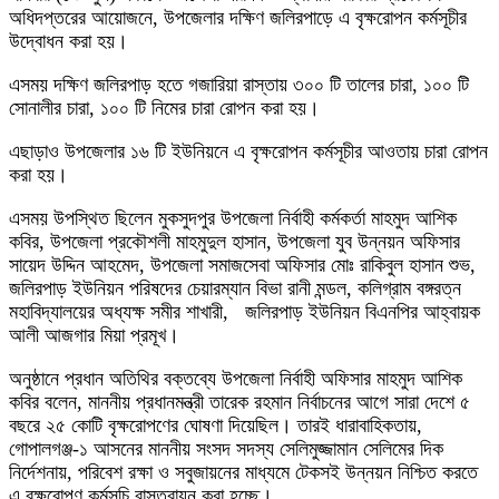
অধিদপ্তরের আয়োজনে, উপজেলার দক্ষিণ জলিরপাড়ে এ বৃক্ষরোপন কর্মসূচীর
উদ্বোধন করা হয়।
এসময় দক্ষিণ জলিরপাড় হতে গজারিয়া রাস্তায় ৩০০ টি তালের চারা, ১০০ টি
সোনালীর চারা, ১০০ টি নিমের চারা রোপন করা হয়।
এছাড়াও উপজেলার ১৬ টি ইউনিয়নে এ বৃক্ষরোপন কর্মসূচীর আওতায় চারা রোপন
করা হয়।
এসময় উপস্থিত ছিলেন মুকসুদপুর উপজেলা নির্বাহী কর্মকর্তা মাহমুদ আশিক
কবির, উপজেলা প্রকৌশলী মাহমুদুল হাসান, উপজেলা যুব উন্নয়ন অফিসার
সায়েদ উদ্দিন আহমেদ, উপজেলা সমাজসেবা অফিসার মোঃ রাকিবুল হাসান শুভ,
জলিরপাড় ইউনিয়ন পরিষদের চেয়ারম্যান বিভা রানী মন্ডল, কলিগ্রাম বঙ্গরত্ন
মহাবিদ্যালয়ের অধ্যক্ষ সমীর শাখারী, জলিরপাড় ইউনিয়ন বিএনপির আহ্বায়ক
আলী আজগার মিয়া প্রমূখ।
অনুষ্ঠানে প্রধান অতিথির বক্তব্যে উপজেলা নির্বাহী অফিসার মাহমুদ আশিক
কবির বলেন, মাননীয় প্রধানমন্ত্রী তারেক রহমান নির্বাচনের আগে সারা দেশে ৫
বছরে ২৫ কোটি বৃক্ষরোপণের ঘোষণা দিয়েছিল। তারই ধারাবাহিকতায়,
গোপালগঞ্জ-১ আসনের মাননীয় সংসদ সদস্য সেলিমুজ্জামান সেলিমের দিক
নির্দেশনায়, পরিবেশ রক্ষা ও সবুজায়নের মাধ্যমে টেকসই উন্নয়ন নিশ্চিত করতে
এ বৃক্ষরোপণ কর্মসূচি বাস্তবায়ন করা হচ্ছে।