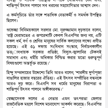
ব্যবস্থা ও সার্বিক পরিস্থিতি সম্পর্কে খোঁজখবর নেন এবং
শান্তিপূর্ণ উৎসব পালনে সব ধরনের সহযোগিতার আশ্বাস দেন।
এ কর্মসূচিতে তাঁর সঙ্গে শতাধিক নেতাকর্মী ও সমর্থক উপস্থিত
ছিলেন।
শুভেচ্ছা বিনিময়কালে সরদার মো. নূরুজ্জামান দৃঢ়ভাবে বলেন,
‘রাষ্ট্র মেরামতের এ রূপরেখাটি কেবল বিএনপির জন্য নয়, এটি
সকল ধর্ম, বর্ণ ও শ্রেণির মানুষের সার্বিক কল্যাণের লক্ষ্যে প্রণীত
হয়েছে। এই ৩১ দফায় সংবিধান সংস্কার, নির্বাচনকালীন
তত্ত¡াবধায়ক সরকার প্রতিষ্ঠা, বিদ্যুৎ-জ্বালানির টেকসই
সমাধান এবং ধর্মীয় অধিকার নিশ্চিত করার মতো গুরুত্বপূর্ণ
বিষয়গুলো অন্তর্ভূক্ত রয়েছে।’
হিন্দু সম্প্রদায়ের উদ্দেশ্যে তিনি আরও বলেন, ‘শারদীয় দুর্গাপূজা
বাঙালির হাজার বছরের ঐতিহ্য। এই উৎসব সম্প্রীতির বন্ধনকে
আরও দৃঢ় করে। বিএনপি সব ধর্মের মানুষের নিরাপত্তা ও
শান্তিপূর্ণ উৎসব পালনে অঙ্গীকারবদ্ধ।’
স্বেচ্ছাসেবক দলের এ নেতার এমন তৎপরতা জেলার
রাজনৈতিক মহলে বিশেষ মনোযোগ আকর্ষণ করেছে। বিএনপির