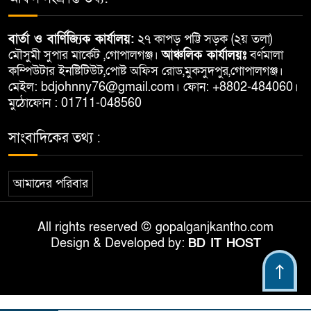
বার্তা ও বার্ণিজ্যিক কার্যালয়:
২৭ কাপড় পট্টি সড়ক (২য় তলা)
মৌসুমী সুপার মার্কেট ,গোপালগঞ্জ।
আঞ্চলিক কার্যালয়ঃ
বর্ণমালা
কম্পিউটার ইনষ্টিটিউট,পোষ্ট অফিস রোড,মুকসুদপুর,গোপালগঞ্জ।
মেইল: bdjohnny76@gmail.com। ফোন: +8802-484060।
মুঠোফোন : 01711-048560
সাংবাদিকের তথ্য :
আমাদের পরিবার
All rights reserved © gopalganjkantho.com
Design & Developed by:
BD IT HOST