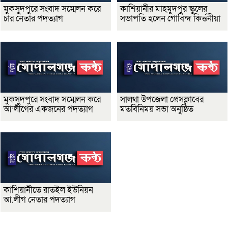
মুকসুদপুরে সংবাদ সম্মেলন করে
কাশিয়ানীর মাহমুদপুর স্কুলের
চার নেতার পদত্যাগ
সভাপতি হলেন গোবিন্দ কির্ত্তনীয়া
মুকসুদপুরে সংবাদ সম্মেলন করে
সালথা উপজেলা প্রেসক্লাবের
আ’লীগের একজনের পদত্যাগ
মতবিনিময় সভা অনুষ্ঠিত
কাশিয়ানীতে রাতইল ইউনিয়ন
আ.লীগ নেতার পদত্যাগ